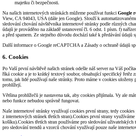
majetku či bezpečnosti.
Na našich internetových stránkách můžeme používat funkci
Google
View, CA 94043, USA (dále jen Google). Slouží k automatizovanému
sledování chování návštěvníka internetové stránky podle různých cha
údajů je prováděno na základě ustanovení čl. 6 odst. 1 písm. f) nař
a před spamem. Ze stejného důvodu dochází také k předávání údajů s
Další informace o Google reCAPTCHA a Zásady o ochraně údajů spo
6. Cookies
Po Vaší první návštěvě našich stránek odešle náš server na Váš počíta
říká cookie a je to krátký textový soubor, obsahující specifický řet
tomu, jak lidé používají naše stránky. Proto máme v cookies uloženy p
prohlížejí.
Většina prohlížečů je nastavena tak, aby cookies přijímala. Vy ale má
nebo funkce nebudou správně fungovat.
Naše internetové stránky využívají cookies první strany, tedy cookies
z internetových stránek třetích stran).Cookies první strany využívám
košíku).Cookies třetích stran používáme pro sledování uživatelských tr
pro sledování trendů a vzorců chování využívají pouze naše internetové