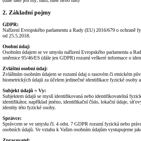
(dále také jen my; nám; naše nebo nás)
2. Základní pojmy
GDPR:
Nařízení Evropského parlamentu a Rady (EU) 2016/679 o ochraně fyz
od 25.5.2018.
Osobní údaj:
Osobním údajem se ve smyslu nařízení Evropského parlamentu a Rady
směrnice 95/46/ES (dále jen GDPR) rozumí veškeré informace o identif
Zvláštní osobní údaj:
Zvláštním osobním údajem se rozumí údaj o rasovém či etnickém půvo
biometrických údajů za účelem jedinečné identifikace fyzické osoby a
Subjekt údajů = Vy:
Subjektem údajů se myslí identifikovaná nebo identifikovatelná fyzic
identifikátor, například jméno, identifikační číslo, lokační údaje, sí
identity této fyzické osoby.
Správce:
Správcem se ve smyslu čl. 4 odst. 7 GDPR rozumí fyzická nebo právni
osobních údajů. Ve vztahu k Vašim osobním údajům vystupujeme jak
Zpracovatel: