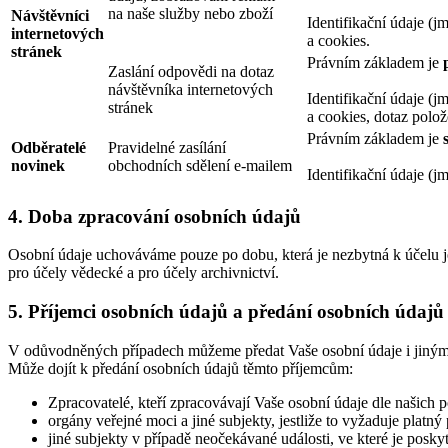
na naše služby nebo zboží
Návštěvníci
Identifikační údaje (jm
internetových
a cookies.
stránek
Právním základem je
Zaslání odpovědi na dotaz
návštěvníka internetových
Identifikační údaje (jm
stránek
a cookies, dotaz polo
Právním základem je
Odběratelé
Pravidelné zasílání
novinek
obchodních sdělení e-mailem
Identifikační údaje (jm
4. Doba zpracování osobních údajů
Osobní údaje uchováváme pouze po dobu, která je nezbytná k účelu jej
pro účely vědecké a pro účely archivnictví.
5. Příjemci osobních údajů a předání osobních údaj
V odůvodněných případech můžeme předat Vaše osobní údaje i jiným s
Může dojít k předání osobních údajů těmto příjemcům:
Zpracovatelé, kteří zpracovávají Vaše osobní údaje dle našich p
orgány veřejné moci a jiné subjekty, jestliže to vyžaduje platný 
jiné subjekty v případě neočekávané události, ve které je posk