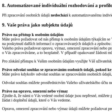
8. Automatizované individuální rozhodování a profil
Při zpracování osobních údajů
nedochází
k automatizovanému individ
9. Vaše práva jako subjektu údajů
Právo na přístup k osobním údajům
Máte právo požadovat od nás přístup k osobním údajům týkajícím se Va
na poskytnutí dalších informací o zpracovávaných údajích a způsobu 
Vašeho práva požadovat opravu, výmaz, omezení zpracování nebo práva
o Vás zpracováváme, a to bezplatně. V případě opakované žádosti mů
Pro získání přístupu k Vašim osobním údajům využijte Váš uživatels
Právo odvolat souhlas se zpracováním osobních údajů, pokud ke
Máte právo kdykoliv odvolat souhlas se zpracováním osobních údajů,
Odvolat souhlas můžete prostřednictvím Vašeho uživatelského účtu n
Právo na opravu, omezení nebo výmaz
Zjistíte-li, že námi o Vás vedené osobní údaje jsou nepřesné, můžete
žádat i doplnění údajů, které o Vás vedeme.
Opravu, omezení zpracování nebo výmaz údajů můžete požadovat pros