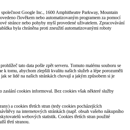
e společnost Google Inc., 1600 Amphitheatre Parkway, Mountain
h provedeno člověkem nebo automatizovaným programem za pomocí
netové stránce nebo pohyby myší provedené uživatelem. Zpracovávání
abídka byla chráněna proti zneužití automatizovanými roboty
k prohlížeč tato data pošle zpět serveru. Tomuto malému souboru se
me k tomu, abychom zlepšili kvalitu našich služeb a lépe porozuměli
 jak se lidé na našich stránkách chovají a jakým způsobem si je
 o zaslání cookies informoval. Bez cookies však některé služby
any) a cookies třetích stran (tedy cookies pocházejících
í návštěvy na internetových stránkách (např. obsah vašeho nákupního
skytovatelů webových statistik. Cookies třetích stran použité
ší třetí stranou.