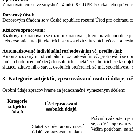
Zpracovatelem se ve smyslu čl. 4 odst. 8 GDPR fyzická nebo právnick
Dozorový úřad:
Dozorovým úřadem se v České republice rozumí Úřad pro ochranu o
Rizikové zpracování:
Rizikovým zpracování se rozumí zpracování, které pravděpodobně před
nebo osobních údajů týkajících se rozsudků v trestních věcech a tr
Automatizované individuální rozhodováním vč. profilování:
Automatizovaným individuálním rozhodováním vč. profilování se obec
jiné na hodnocení některých osobních aspektů vztahujících se k subj
situace, zdravotního stavu, osobních preferencí, zájmů, spolehlivosti,
3. Kategorie subjektů, zpracovávané osobní údaje, úč
Osobní údaje zpracováváme za jednoznačně vymezeným účelem:
Kategorie
Účel zpracování
subjektů
osobních údajů
údajů
Právním základem je
se, co Vás opravdu za
Statistiky před anonymizací
Vašim potřebám, na zák
údajů, zobrazování reklam