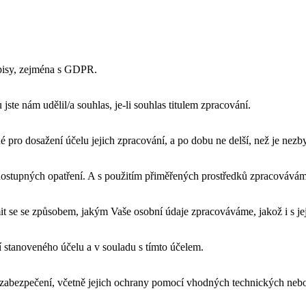
pisy, zejména s GDPR.
e nám udělil/a souhlas, je-li souhlas titulem zpracování.
pro dosažení účelu jejich zpracování, a po dobu ne delší, než je nezby
dostupných opatření. A s použitím přiměřených prostředků zpracovávám
it se se způsobem, jakým Vaše osobní údaje zpracováváme, jakož i s j
stanoveného účelu a v souladu s tímto účelem.
é zabezpečení, včetně jejich ochrany pomocí vhodných technických neb