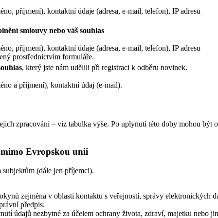
éno, příjmení), kontaktní údaje (adresa, e-mail, telefon), IP adresu
plnění smlouvy nebo váš souhlas
éno, příjmení), kontaktní údaje (adresa, e-mail, telefon), IP adresu
žený prostřednictvím formuláře.
souhlas
, který jste nám udělili při registraci k odběru novinek.
éno a příjmení), kontaktní údaj (e-mail).
ich zpracování – viz tabulka výše. Po uplynutí této doby mohou být os
ů mimo Evropskou unii
ubjektům (dále jen příjemci).
okynů zejména v oblasti kontaktu s veřejností, správy elektronických d
právní předpis;
ytnutí údajů nezbytné za účelem ochrany života, zdraví, majetku nebo ji