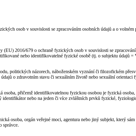
ických osob v souvislosti se zpracováním osobních údajů a o volném p
 (EU) 2016/679 o ochraně fyzických osob v souvislosti se zpracování
ikované nebo identifikovatelné fyzické osobě (tj. o subjektu údajů = 
du, politických názorech, náboženském vyznání či filozofickém přesvě
 údajů o zdravotním stavu či sexuálním životě nebo sexuální orientaci 
ká osoba, přičemž identifikovatelnou fyzickou osobou je fyzická osoba,
ťový identifikátor nebo na jeden či více zvláštních prvků fyzické, fyziol
cká osoba, orgán veřejné moci, agentura nebo jiný subjekt, který sám 
o správce.