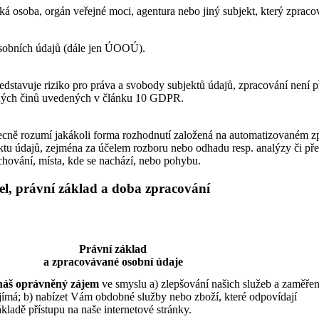
á osoba, orgán veřejné moci, agentura nebo jiný subjekt, který zpraco
sobních údajů (dále jen ÚOOÚ).
stavuje riziko pro práva a svobody subjektů údajů, zpracování není př
estných činů uvedených v článku 10 GDPR.
ně rozumí jakákoli forma rozhodnutí založená na automatizovaném zpr
ektu údajů, zejména za účelem rozboru nebo odhadu resp. analýzy či př
 chování, místa, kde se nachází, nebo pohybu.
el, právní základ a doba zpracování
Právní základ
a zpracovávané osobní údaje
náš oprávněný zájem
ve smyslu a) zlepšování našich služeb a zaměřen
jímá; b) nabízet Vám obdobné služby nebo zboží, které odpovídají
ladě přístupu na naše internetové stránky.