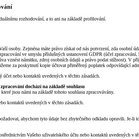
ování
uálnímu rozhodování, a to ani na základě profilování.
ší osoby. Zejména máte právo získat od nás potvrzení, zda osobní údaje
zpracování ve smyslu příslušných ustanovení GDPR (účel zpracování, k
 vznést námitku, zdroj osobních údajů a právo podat stížnost). V pří
žeme za poskytnutí kopie účtovat přiměřený poplatek odpovídající adm
ký účet nebo kontaktů uvedených v těchto zásadách.
 zpracování dochází na základě souhlasu
 které jsou námi na základě tohoto souhlasu zpracovávány.
ebo kontaktů uvedených v těchto zásadách.
 požadovat, abychom tyto údaje bez zbytečného odkladu opravili. Je-li 
třednictvím Vašeho uživatelského účtu nebo kontaktů uvedených v tě