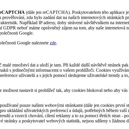
 reCAPTCHA
(dále jen reCAPTCHA). Poskytovatelem této aplikace j
 prověřování, zda bylo zadání dat na našich internetových stránkác
rakteristik. Například IP adresy, doby strávené návštěvníkem na inter
ízení GDPR neboť máme oprávněný zájem na tom, aby naše internetová n
polečnosti Google.
lečnosti Google naleznete
zde
.
č malé množství dat a uloží je tam. Při každé další návštěvě stránek pa
ěz znaků s jedinečnými informacemi o vašem prohlížeči. Cookies využívá
reference uživatelů a s jejich pomocí sledujeme uživatelské trendy a to,
te možnost nastavit si prohlížeč tak, aby cookies blokoval nebo aby vás
 používané pouze našimi webovými stránkami (dále jen cookies první str
e pro ukládání uživatelských preferencí a údajů, potřebných během vaš
endů a vzorců chování, cílení reklamy a to za pomoci třetích stran - po
 stránky a poskytovatel webových statistik, nejsou sdíleny s žádnou dal